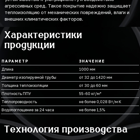
агрессивных сред. Такое покрытие надежно защищает
теплоизоляцию от механических повреждений, влаги и
внешних климатических факторов.
Характеристики
продукции
ПАРАМЕТР
ЗНАЧЕНИЕ
Длина
1000 мм
Диаметр изолируемой трубы
от 32 до 1420 мм
Толщина теплоизоляции
от 30 до 60 мм
Плотность ППУ
55-60 кг/м³
Теплопроводность
не более 0,028 Вт/м·К
Водопоглощение за 24 часа
не более 1,5%
Технология производства