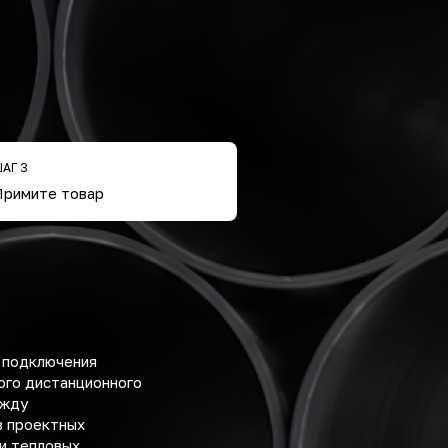
АГ 3
Примите товар
 подключения
ого дистанционного
ежду
в проектных
 и тепловых