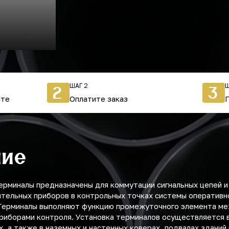
ШАГ 2
Ш
2
3
йте
Оплатите заказ
ние
рминалы предназначены для коммутации сигнальных цепей и
тельных приборов в контрольных точках системы оперативн
Терминалы выполняют функцию промежуточного элемента м
риборами контроля. Установка терминалов осуществляется 
, а также в наземных и настенных коверах, подвалах зданий