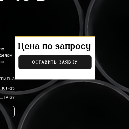
Цена по запросу
по
тделом
ли
ОСТАВИТЬ ЗАЯВКУ
ТИП-3
КТ-15
IP 67