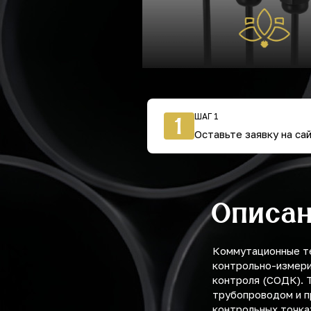
ШАГ 1
1
Оставьте заявку на са
Описа
Коммутационные те
контрольно-измери
контроля (СОДК). 
трубопроводом и п
контрольных точках