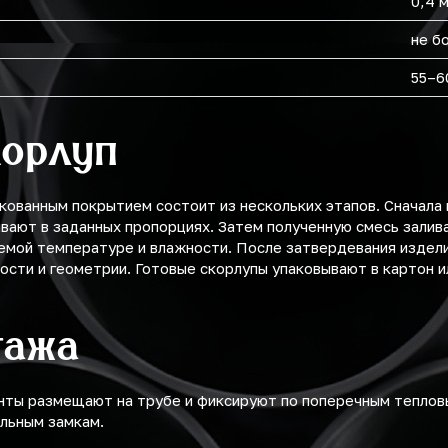
0,4 
не б
55–6
корлуп
кованным покрытием состоит из нескольких этапов. Сначала
ивают в заданных пропорциях. Затем полученную смесь залив
емой температуре и влажности. После затвердевания издели
ости и геометрии. Готовые скорлупы упаковывают в картон и
тажа
нты размещают на трубе и фиксируют по поперечным теплов
льным замкам.