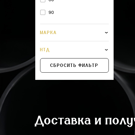
450
90
500
560
МАРКА
600
НТД
675
СБРОСИТЬ ФИЛЬТР
710
775
800
875
Доставка и пол