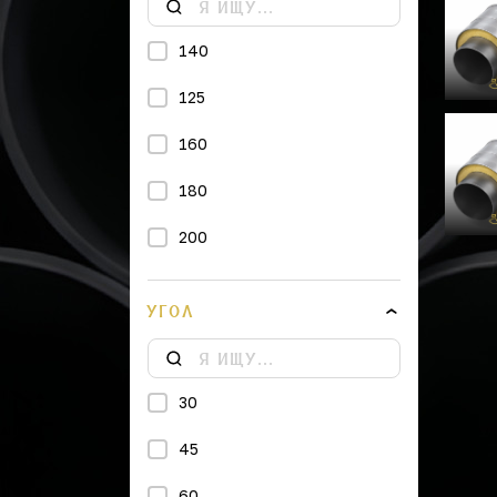
140
125
160
180
200
225
УГОЛ
250
315
30
355
45
400
60