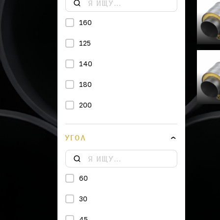
160
125
140
180
200
225
УГОЛ
250
315
60
355
30
400
45