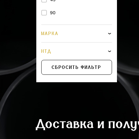
450
90
500
560
МАРКА
600
НТД
675
СБРОСИТЬ ФИЛЬТР
710
775
800
875
Доставка и пол