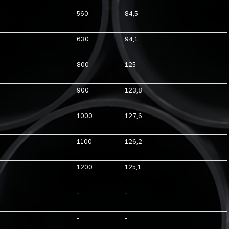
560
84,5
630
94,1
800
125
900
123,8
1000
127,6
1100
126,2
1200
125,1
-
-
-
-