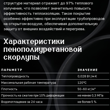
структуре материал отражает до 97% теплового
излучения, что позволяет значительно повысить
эффективность теплоизоляции. Такое покрытие
особенно эффективно при эксплуатации трубопроводов
на открытом воздухе, обеспечивая дополнительную
защиту от внешних воздействий и перегрева.
Характеристики
пенополиуретановой
скорлупы
ПАРАМЕТР
ЗНАЧЕНИЕ
Теплопроводность
0,028 Вт/м·К
Максимальная рабочая температура
120°С
Плотность
50–60 кг/м³
Прочность на сжатие при 10% деформации
не менее 0,3 МПа
Водопоглощение за 24 часа
не более 5 %