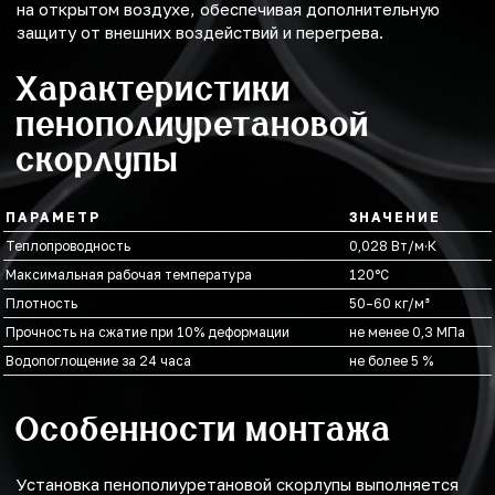
на открытом воздухе, обеспечивая дополнительную
защиту от внешних воздействий и перегрева.
Характеристики
пенополиуретановой
скорлупы
ПАРАМЕТР
ЗНАЧЕНИЕ
Теплопроводность
0,028 Вт/м·К
Максимальная рабочая температура
120°С
Плотность
50–60 кг/м³
Прочность на сжатие при 10% деформации
не менее 0,3 МПа
Водопоглощение за 24 часа
не более 5 %
Особенности монтажа
Установка пенополиуретановой скорлупы выполняется