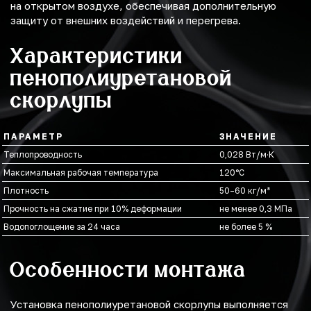
на открытом воздухе, обеспечивая дополнительную
защиту от внешних воздействий и перегрева.
Характеристики
пенополиуретановой
скорлупы
ПАРАМЕТР
ЗНАЧЕНИЕ
Теплопроводность
0,028 Вт/м·К
Максимальная рабочая температура
120°С
Плотность
50–60 кг/м³
Прочность на сжатие при 10% деформации
не менее 0,3 МПа
Водопоглощение за 24 часа
не более 5 %
Особенности монтажа
Установка пенополиуретановой скорлупы выполняется