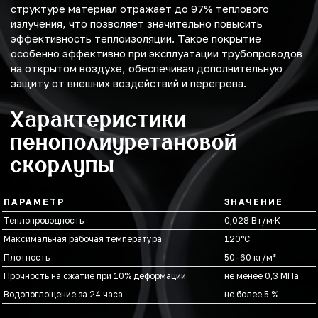
структуре материал отражает до 97% теплового
излучения, что позволяет значительно повысить
эффективность теплоизоляции. Такое покрытие
особенно эффективно при эксплуатации трубопроводов
на открытом воздухе, обеспечивая дополнительную
защиту от внешних воздействий и перегрева.
Характеристики
пенополиуретановой
скорлупы
ПАРАМЕТР
ЗНАЧЕНИЕ
Теплопроводность
0,028 Вт/м·К
Максимальная рабочая температура
120°С
Плотность
50–60 кг/м³
Прочность на сжатие при 10% деформации
не менее 0,3 МПа
Водопоглощение за 24 часа
не более 5 %